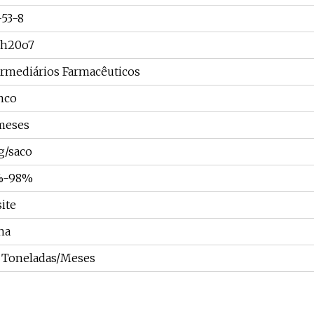
-53-8
h20o7
ermediários Farmacêuticos
nco
meses
g/saco
%-98%
ite
na
 Toneladas/Meses