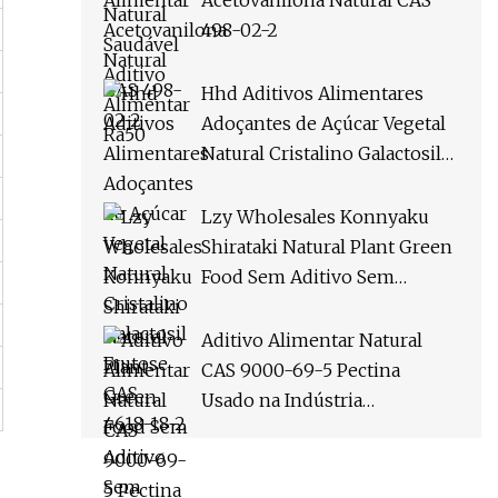
Acetovanilona Natural CAS
498-02-2
Hhd Aditivos Alimentares
Adoçantes de Açúcar Vegetal
Natural Cristalino Galactosil
Frutose CAS 4618-18-2
Lzy Wholesales Konnyaku
Shirataki Natural Plant Green
Food Sem Aditivo Sem
Gordura 0 Açúcar Baixa
Caloria Perda de Peso
Aditivo Alimentar Natural
Alimentos Saudáveis
CAS 9000-69-5 Pectina
Usado na Indústria
Alimentícia como Agente
Espessante, Agente
Estabilizante, Emulsionante