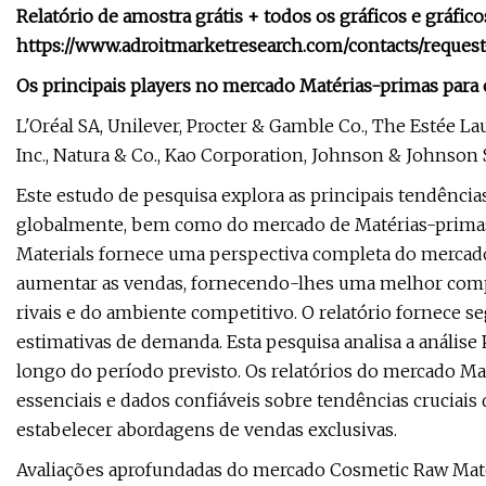
Relatório de amostra grátis + todos os gráficos e gráfic
https://www.adroitmarketresearch.com/contacts/reques
Os principais players no mercado Matérias-primas para
L'Oréal SA, Unilever, Procter & Gamble Co., The Estée La
Inc., Natura & Co., Kao Corporation, Johnson & Johnson S
Este estudo de pesquisa explora as principais tendências
globalmente, bem como do mercado de Matérias-primas
Materials fornece uma perspectiva completa do mercado
aumentar as vendas, fornecendo-lhes uma melhor compr
rivais e do ambiente competitivo. O relatório fornece s
estimativas de demanda. Esta pesquisa analisa a análi
longo do período previsto. Os relatórios do mercado M
essenciais e dados confiáveis ​​sobre tendências cruciai
estabelecer abordagens de vendas exclusivas.
Avaliações aprofundadas do mercado Cosmetic Raw Mater