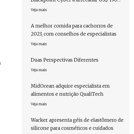
milhões liderados pela Bain Capital
Veja mais
A melhor comida para cachorros de
2023, com conselhos de especialistas
Veja mais
Duas Perspectivas Diferentes
a
Veja mais
MidOcean adquire especialista em
alimentos e nutrição QualiTech
Veja mais
Wacker apresenta géis de elastômero de
silicone para cosméticos e cuidados