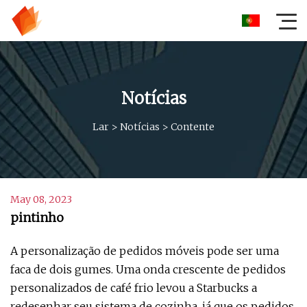
Notícias
Lar
>
Notícias
>
Contente
May 08, 2023
pintinho
A personalização de pedidos móveis pode ser uma
faca de dois gumes. Uma onda crescente de pedidos
personalizados de café frio levou a Starbucks a
redesenhar seu sistema de cozinha, já que os pedidos