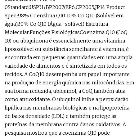
0Standard:USP31/BP2007/EP6,CP2005,JP14 Product
Spec.:98% Coenzima Q10 10% Co Q10 (Solúvel em
água)20% Co Q10 (Água -solúvel) Estrutura
Molecular:Funções FisiológicasCoenzima Q10 (CoQ
10) ou ubiquinona é essencialmente uma vitamina
lipossolúvel ou substância semelhante à vitamina, é
encontrada em pequenas quantidades em uma ampla
variedade de alimentos e é sintetizada em todos os
tecidos. A CoQ10 desempenha um papel importante
na produção de energia química nas mitocôndrias. Em
sua forma reduzida, ubiquinol, a CoQ também atua
como antioxidante. O ubiquinol inibe a peroxidação
lipídica nas membranas biológicas e na lipoproteína
de baixa densidade (LDL) e também protege as
proteínas da membrana contra danos oxidativos. A
pesquisa mostrou que a coenzima Q10 pode