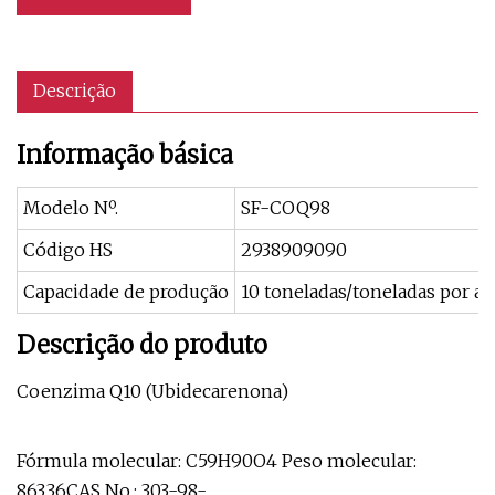
Descrição
Informação básica
Modelo Nº.
SF-COQ98
Código HS
2938909090
Capacidade de produção
10 toneladas/toneladas por a
Descrição do produto
Coenzima Q10 (Ubidecarenona)
Fórmula molecular: C59H90O4 Peso molecular:
863.36CAS No.: 303-98-