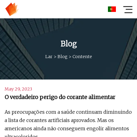
Blog
Lar
>
Blog
>
Contente
May 29, 2023
O verdadeiro perigo do corante alimentar
As preocupações com a saúde continuam diminuindo
a lista de corantes artificiais aprovados. Mas os
americanos ainda não conseguem engolir alimentos
ultracoloridos.